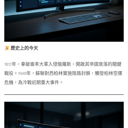
06-
24
歷史上的今天
1812年，拿破崙率大軍入侵俄羅斯，開啟其帝國衰落的關鍵
戰役。
1948年，蘇聯對西柏林實施陸路封鎖，觸發柏林空運
危機，為冷戰初期重大事件。