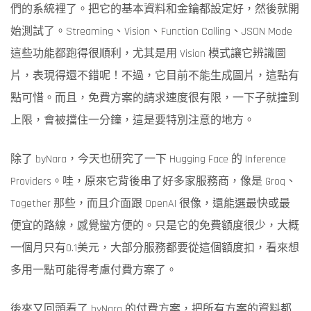
們的系統裡了。把它的基本資料和金鑰都設定好，然後就開
始測試了。Streaming、Vision、Function Calling、JSON Mode
這些功能都跑得很順利，尤其是用 Vision 模式讓它辨識圖
片，表現得還不錯呢！不過，它目前不能生成圖片，這點有
點可惜。而且，免費方案的請求速度很有限，一下子就撞到
上限，會被擋住一分鐘，這是要特別注意的地方。
除了 byNara，今天也研究了一下 Hugging Face 的 Inference
Providers。哇，原來它背後串了好多家服務商，像是 Groq、
Together 那些，而且介面跟 OpenAI 很像，還能選最快或最
便宜的路線，感覺蠻方便的。只是它的免費額度很少，大概
一個月只有0.1美元，大部分服務都要從這個額度扣，看來想
多用一點可能得考慮付費方案了。
後來又回頭看了 byNara 的付費方案，把所有方案的資料都