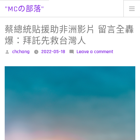
"MCの部落"
Skip
to
蔡總統貼援助非洲影片 留言全轟
content
爆：拜託先救台灣人
Posted
on
chchang
2022-05-18
Leave a comment
by
蔡
總
統
貼
援
助
非
洲