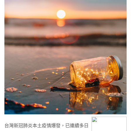
影
片
留
言
全
轟
爆：
拜
託
先
救
台
灣
人
台灣新冠肺炎本土疫情爆發，已連續多日