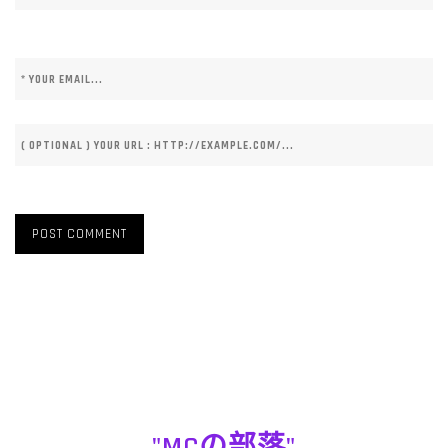
"MCの部落"