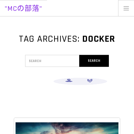
"MCの部落"
Skip
to
content
TAG ARCHIVES:
DOCKER
Search
SEARCH