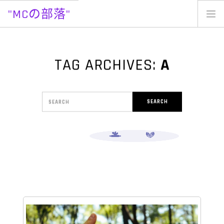
"MCの部落"
Skip
to
content
TAG ARCHIVES:
A
Search
SEARCH